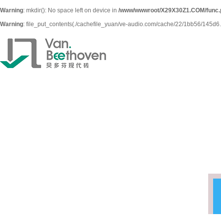
Warning
: mkdir(): No space left on device in
/www/wwwroot/X29X30Z1.COM/func.
Warning
: file_put_contents(./cachefile_yuan/ve-audio.com/cache/22/1bb56/145d6.htm