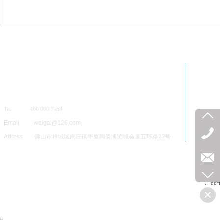
Tel 400 000 7158
Email weigai@126.com
Adress 佛山市禅城区南庄镇华夏陶瓷博览城会展五环路22号
产品