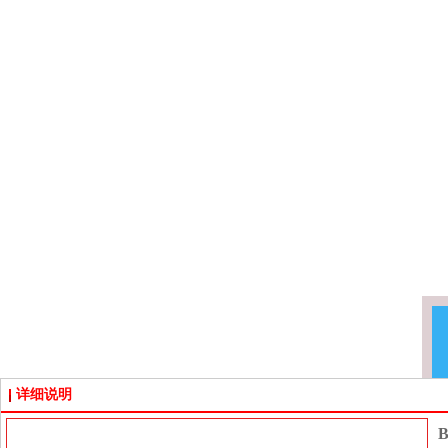
详细说明
B